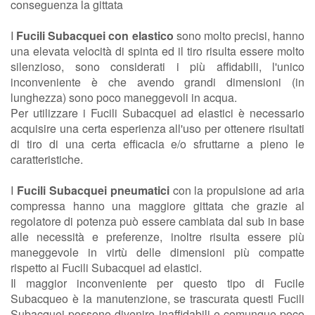
conseguenza la gittata
I
Fucili Subacquei con elastico
sono molto precisi, hanno
una elevata velocità di spinta ed il tiro risulta essere molto
silenzioso, sono considerati i più affidabili, l'unico
inconveniente è che avendo grandi dimensioni (in
lunghezza) sono poco maneggevoli in acqua.
Per utilizzare i Fucili Subacquei ad elastici è necessario
acquisire una certa esperienza all'uso per ottenere risultati
di tiro di una certa efficacia e/o sfruttarne a pieno le
caratteristiche.
I
Fucili Subacquei pneumatici
con la propulsione ad aria
compressa hanno una maggiore gittata che grazie al
regolatore di potenza può essere cambiata dal sub in base
alle necessità e preferenze, inoltre risulta essere più
maneggevole in virtù delle dimensioni più compatte
rispetto ai Fucili Subacquei ad elastici.
Il maggior inconveniente per questo tipo di Fucile
Subacqueo è la manutenzione, se trascurata questi Fucili
Subacquei possono divenire inaffidabili e comunque poco