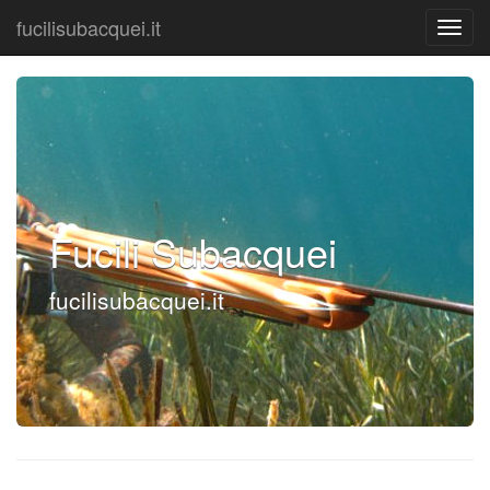
fucilisubacquei.it
Fucili Subacquei
fucilisubacquei.it